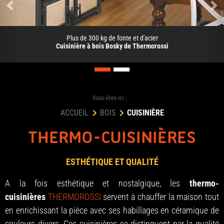
Précédent
Su
Plus de 300 kg de fonte et d'acier
Cuisinière à bois Bosky de Thermorossi
Vous êtes ici :
ACCUEIL
BOIS
CUISINIÈRE
THERMO-CUISINIÈRES
ESTHÉTIQUE ET QUALITÉ
A la fois esthétique et nostalgique, les
thermo-
cuisinières
THERMOROSSI
servent à chauffer la maison tout
en enrichissant la pièce avec ses habillages en céramique de
couleurs divers. Ces cuisinières se distinguent par la qualité